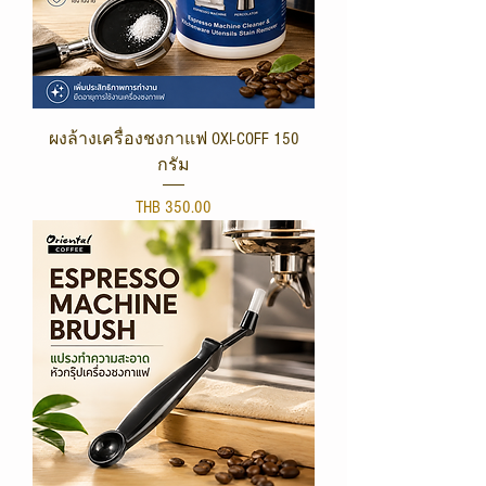
ผงล้างเครื่องชงกาแฟ OXI-COFF 150
กรัม
Price
THB 350.00