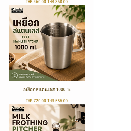
Regular Price
Sale Price
THB 450.00
THB 350.00
เหยือกสแตนเลส 1000 ml.
Regular Price
Sale Price
THB 720.00
THB 555.00