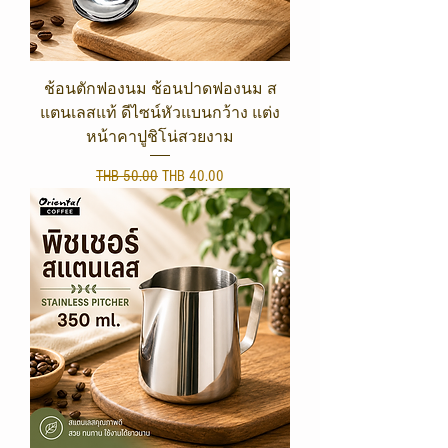
ช้อนตักฟองนม ช้อนปาดฟองนม ส
แตนเลสแท้ ดีไซน์หัวแบนกว้าง แต่ง
หน้าคาปูชิโน่สวยงาม
Regular Price
Sale Price
THB 50.00
THB 40.00