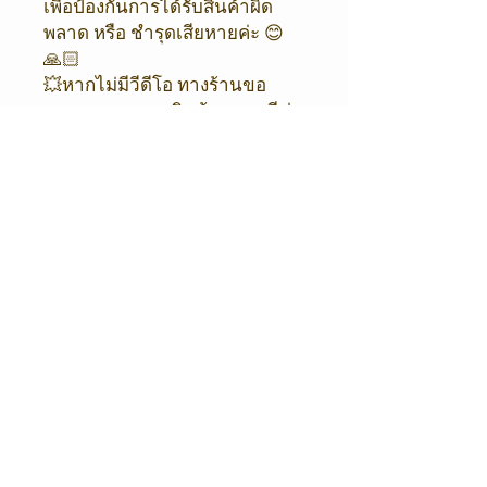
เพื่อป้องกันการได้รับสินค้าผิด
พลาด หรือ ชำรุดเสียหายค่ะ 😊
🙏🏻
💥หากไม่มีวีดีโอ ทางร้านขอ
อนุญาต งดเคลมสินค้าทุกกรณีค่ะ
💥
❤️ ขออภัยในความไม่สะดวกด้วย
นะคะ ❤️
ORIENTAL COFFEE & TEA
Shop / Office
Oriental Coffee
216/4 City Link
Rama 9 - Srinakarin Road,
Kanchanaphisek Road
Saphan Sung Subdistrict, Saphan
Sung District 10240