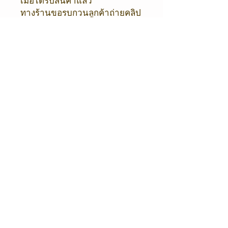
เมื่อได้รับสินค้าแล้ว
ทางร้านขอรบกวนลูกค้าถ่ายคลิป
วีดีโอ ขณะเปิดกล่องพัสดุไว้ด้วย
นะคะ
เพื่อป้องกันการได้รับสินค้าผิด
พลาด หรือ ชำรุดเสียหายค่ะ 😊
🙏🏻
💥หากไม่มีวีดีโอ ทางร้านขอ
อนุญาต งดเคลมสินค้าทุกกรณีค่ะ
💥
❤️ ขออภัยในความไม่สะดวกด้วย
นะคะ ❤️
ORIENTAL COFFEE & TEA
Shop / Office
Oriental Coffee
216/4 City Link