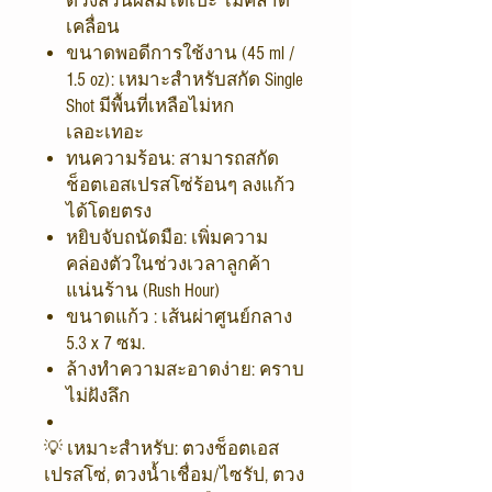
ตวงส่วนผสมได้เป๊ะ ไม่คลาด
เคลื่อน
ขนาดพอดีการใช้งาน (45 ml /
1.5 oz): เหมาะสำหรับสกัด Single
Shot มีพื้นที่เหลือไม่หก
เลอะเทอะ
ทนความร้อน: สามารถสกัด
ช็อตเอสเปรสโซ่ร้อนๆ ลงแก้ว
ได้โดยตรง
หยิบจับถนัดมือ: เพิ่มความ
คล่องตัวในช่วงเวลาลูกค้า
แน่นร้าน (Rush Hour)
ขนาดแก้ว : เส้นผ่าศูนย์กลาง
5.3 x 7 ซม.
ล้างทำความสะอาดง่าย: คราบ
ไม่ฝังลึก
💡 เหมาะสำหรับ: ตวงช็อตเอส
เปรสโซ่, ตวงน้ำเชื่อม/ไซรัป, ตวง