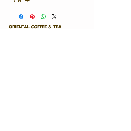
นะคะ ❤️
ORIENTAL COFFEE & TEA
Shop / Office
Oriental Coffee
216/4 City Link
Rama 9 - Srinakarin Road,
Kanchanaphisek Road
Saphan Sung Subdistrict, Saphan
Sung District 10240
Opening hours
Open every Monday - Saturday.
8:30 AM - 5:30 PM
contact
093 556 9962
095 651 7146