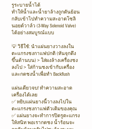
รูระบายน้ำได้
ทำให้น้ำและน้ำยาล้างถูกดันย้อน
กลับเข้าไปทำความสะอาดโซลิ
นอยด์วาล์ว (3-Way Solenoid Valve)
ได้อย่างสมบูรณ์แบบ
💡 วิธีใช้: นำแผ่นยางวางลงใน
ตะแกรงชงกาแฟปกติ (หันจุกดึง
ขึ้นด้านบน) > ใส่ผงล้างเครื่องชง
ลงไป > ใส่ก้านชงเข้ากับเครื่อง
และกดชงน้ำเพื่อทำ Backflush
แผ่นเดียวจบ! ทำความสะอาด
เครื่องได้เลย
✅ หยิบแผ่นยางนี้วางลงไปใน
ตะแกรงชงกาแฟตัวเดิมของคุณ
✅ แผ่นยางจะทำการปิดรูตะแกรง
ให้สนิท พอเรากดชง น้ำร้อนจะ