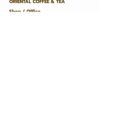
ORIENTAL COFFEE & TEA
Shop / Office
Oriental Coffee
216/4 City Link
Rama 9 - Srinakarin Road,
Kanchanaphisek Road
Saphan Sung Subdistrict, Saphan
Sung District 10240
Opening hours
Open every Monday - Saturday.
8:30 AM - 5:30 PM
contact
093 556 9962
095 651 7146
Click to open the map.
Home Page
Coffee, tea, cocoa