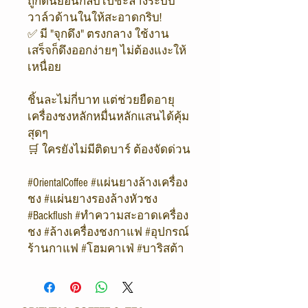
ถูกดันย้อนกลับไปชะล้างระบบ
วาล์วด้านในให้สะอาดกริบ!
✅ มี "จุกดึง" ตรงกลาง ใช้งาน
เสร็จก็ดึงออกง่ายๆ ไม่ต้องแงะให้
เหนื่อย
ชิ้นละไม่กี่บาท แต่ช่วยยืดอายุ
เครื่องชงหลักหมื่นหลักแสนได้คุ้ม
สุดๆ
🛒 ใครยังไม่มีติดบาร์ ต้องจัดด่วน
#OrientalCoffee #แผ่นยางล้างเครื่อง
ชง #แผ่นยางรองล้างหัวชง
#Backflush #ทำความสะอาดเครื่อง
ชง #ล้างเครื่องชงกาแฟ #อุปกรณ์
ร้านกาแฟ #โฮมคาเฟ่ #บาริสต้า